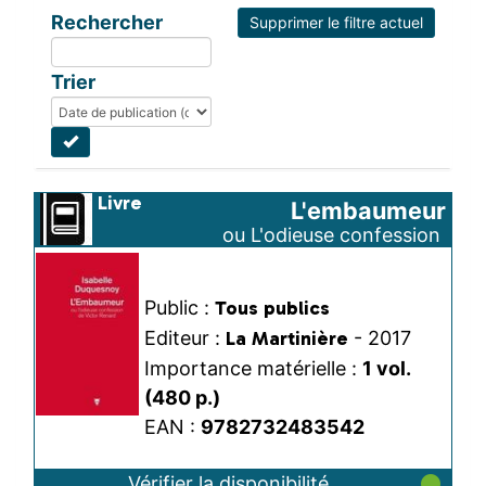
Rechercher
Supprimer le filtre actuel
Les ressources numériques
Trier
Auto-formation
Liseuses et tablettes
Ressources numériques gratuites
Livre
L'embaumeur
Presse en ligne
ou L'odieuse confession 
de Victor Renard
Public :
Tous publics
Editeur :
La Martinière
- 2017
Importance matérielle :
1 vol. 
(480 p.)
EAN :
9782732483542
Vérifier la disponibilité