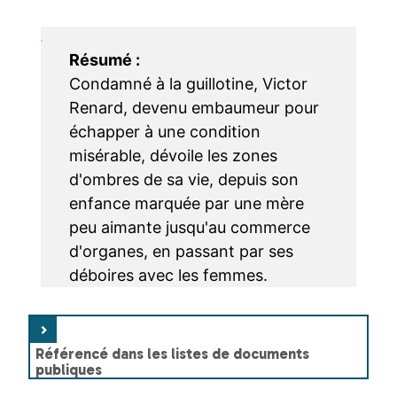
Les outils d’animation
Les formations
Résumé :
Le catalogue
Condamné à la guillotine, Victor
Renard, devenu embaumeur pour
Recherche détaillée
échapper à une condition
misérable, dévoile les zones
Les nouveautés
d'ombres de sa vie, depuis son
Les nouveautés par support
enfance marquée par une mère
peu aimante jusqu'au commerce
Les sélections
d'organes, en passant par ses
déboires avec les femmes.
Les coups de cœurs
Recherche par genre
Référencé dans les listes de documents
Les tutos
publiques
Les textes réglementaires