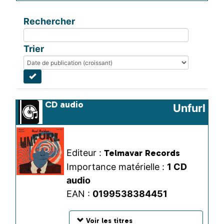
Rechercher
Trier
CD audio
Unfurl
Editeur :
Telmavar Records
Importance matérielle :
1 CD 
audio
EAN :
0199538384451
Voir les titres