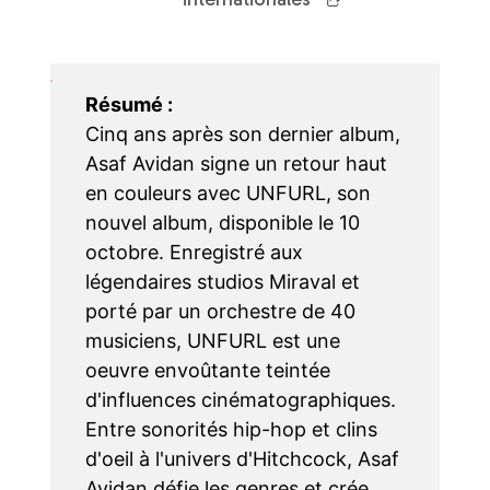
Les outils d’animation
Les formations
Le catalogue
Résumé :
Cinq ans après son dernier album,
Recherche détaillée
Asaf Avidan signe un retour haut
en couleurs avec UNFURL, son
Les nouveautés
nouvel album, disponible le 10
Les nouveautés par support
octobre. Enregistré aux
légendaires studios Miraval et
Les sélections
porté par un orchestre de 40
musiciens, UNFURL est une
Les coups de cœurs
oeuvre envoûtante teintée
Recherche par genre
d'influences cinématographiques.
Entre sonorités hip-hop et clins
Les tutos
d'oeil à l'univers d'Hitchcock, Asaf
Les textes réglementaires
Avidan défie les genres et crée